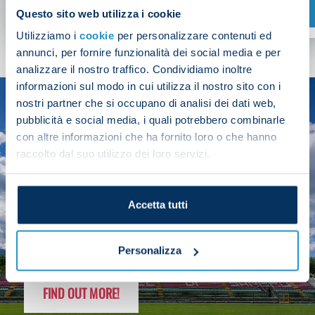
SHOP NOW
Questo sito web utilizza i cookie
Utilizziamo i
cookie
per personalizzare contenuti ed
annunci, per fornire funzionalità dei social media e per
analizzare il nostro traffico. Condividiamo inoltre
informazioni sul modo in cui utilizza il nostro sito con i
nostri partner che si occupano di analisi dei dati web,
SEASON
pubblicità e social media, i quali potrebbero combinarle
2025/26
con altre informazioni che ha fornito loro o che hanno
raccolto dal suo utilizzo dei loro servizi.
Accetta tutti
FOLLOW THE CHAMPS' JOURNEY
Personalizza
FIND OUT MORE!