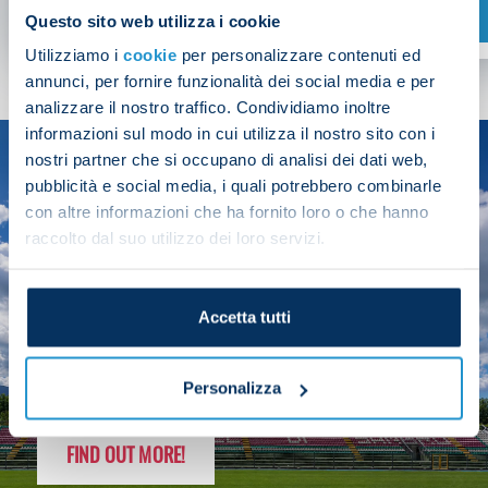
SHOP NOW
Questo sito web utilizza i cookie
Utilizziamo i
cookie
per personalizzare contenuti ed
annunci, per fornire funzionalità dei social media e per
analizzare il nostro traffico. Condividiamo inoltre
informazioni sul modo in cui utilizza il nostro sito con i
nostri partner che si occupano di analisi dei dati web,
SEASON
pubblicità e social media, i quali potrebbero combinarle
2025/26
con altre informazioni che ha fornito loro o che hanno
raccolto dal suo utilizzo dei loro servizi.
Accetta tutti
FOLLOW THE CHAMPS' JOURNEY
Personalizza
FIND OUT MORE!