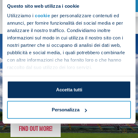
SHOP NOW
Questo sito web utilizza i cookie
Utilizziamo i
cookie
per personalizzare contenuti ed
annunci, per fornire funzionalità dei social media e per
analizzare il nostro traffico. Condividiamo inoltre
informazioni sul modo in cui utilizza il nostro sito con i
nostri partner che si occupano di analisi dei dati web,
SEASON
pubblicità e social media, i quali potrebbero combinarle
2025/26
con altre informazioni che ha fornito loro o che hanno
raccolto dal suo utilizzo dei loro servizi.
Accetta tutti
FOLLOW THE CHAMPS' JOURNEY
Personalizza
FIND OUT MORE!