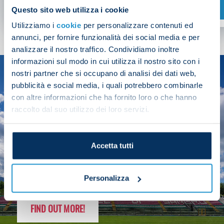
SHOP NOW
Questo sito web utilizza i cookie
Utilizziamo i
cookie
per personalizzare contenuti ed
annunci, per fornire funzionalità dei social media e per
analizzare il nostro traffico. Condividiamo inoltre
informazioni sul modo in cui utilizza il nostro sito con i
nostri partner che si occupano di analisi dei dati web,
SEASON
pubblicità e social media, i quali potrebbero combinarle
2025/26
con altre informazioni che ha fornito loro o che hanno
raccolto dal suo utilizzo dei loro servizi.
Accetta tutti
FOLLOW THE CHAMPS' JOURNEY
Personalizza
FIND OUT MORE!