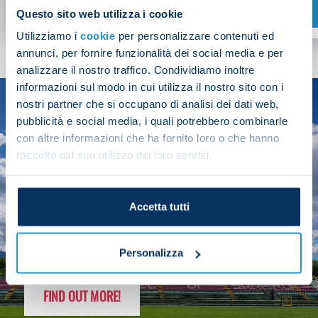
SHOP NOW
Questo sito web utilizza i cookie
Utilizziamo i
cookie
per personalizzare contenuti ed
annunci, per fornire funzionalità dei social media e per
analizzare il nostro traffico. Condividiamo inoltre
informazioni sul modo in cui utilizza il nostro sito con i
nostri partner che si occupano di analisi dei dati web,
SEASON
pubblicità e social media, i quali potrebbero combinarle
2025/26
con altre informazioni che ha fornito loro o che hanno
raccolto dal suo utilizzo dei loro servizi.
Accetta tutti
FOLLOW THE CHAMPS' JOURNEY
Personalizza
FIND OUT MORE!