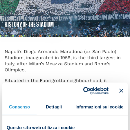
HISTORY OF THE STADIUM
Napoli’s Diego Armando Maradona (ex San Paolo)
Stadium, inaugurated in 1959, is the third largest in
Italy, after Milan’s Meazza Stadium and Rome’s
Olimpico.
Situated in the Fuorigrotta neighbourhood, it
measures 110 by 68 meters. It was remodelled for
the 1980 European Championship and again for the
World Cup hosted by Italy in 1990, when a covering
and a new 330-seat press stand were installed, the
Consenso
Dettagli
Informazioni sui cookie
track and lighting systems were redone and the
stadium was brought up to FIFA safety standards.
With an 8-lane track, three sports gyms, a boxing
Questo sito web utilizza i cookie
gym, a fitness gym and a wrestling and martial arts