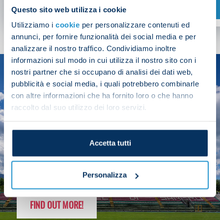
SHOP NOW
Questo sito web utilizza i cookie
Utilizziamo i
cookie
per personalizzare contenuti ed
annunci, per fornire funzionalità dei social media e per
analizzare il nostro traffico. Condividiamo inoltre
informazioni sul modo in cui utilizza il nostro sito con i
nostri partner che si occupano di analisi dei dati web,
SEASON
pubblicità e social media, i quali potrebbero combinarle
2025/26
con altre informazioni che ha fornito loro o che hanno
raccolto dal suo utilizzo dei loro servizi.
Accetta tutti
FOLLOW THE CHAMPS' JOURNEY
Personalizza
FIND OUT MORE!