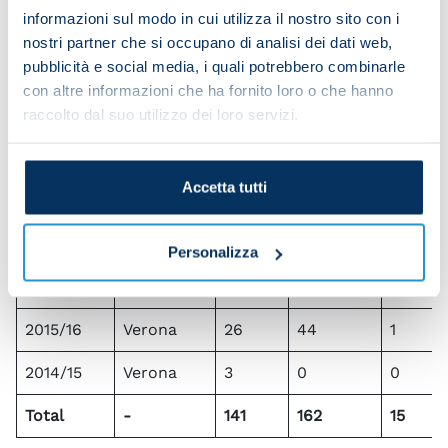
informazioni sul modo in cui utilizza il nostro sito con i
2020/2021
Atalanta
25
26
4
nostri partner che si occupano di analisi dei dati web,
2019/2020
Atalanta
33
42
1
pubblicità e social media, i quali potrebbero combinarle
con altre informazioni che ha fornito loro o che hanno
2018/2019
Atalanta
20
21
3
raccolto dal suo utilizzo dei loro servizi.
2017/2018
Atalanta
7
4
1
Accetta tutti
Jan-Jun
Atalanta
4
1
0
2017
Personalizza
2016 Jan
Aston Villa
20
17
0
2017
2015/16
Verona
26
44
1
2014/15
Verona
3
0
0
Total
-
141
162
15