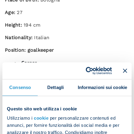
Age:
27
Height:
194 cm
Nationality:
Italian
Position: goalkeeper
Career
Apps
Goals
Apps C
Consenso
Dettagli
Informazioni sui cookie
Season
Club
League
conceded
compet
Questo sito web utilizza i cookie
2022/2023
Fiorentina
3
2
1
Utilizziamo i
cookie
per personalizzare contenuti ed
annunci, per fornire funzionalità dei social media e per
2021/2022
Tottenham
0
0
4
analizzare il nostro traffico. Condividiamo inoltre