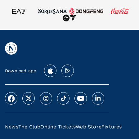
Download app
News
The Club
Online Tickets
Web Store
Fixtures