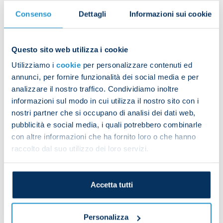
Consenso
Dettagli
Informazioni sui cookie
The session was wrapped up with core stability
work.
Questo sito web utilizza i cookie
Utilizziamo i
cookie
per personalizzare contenuti ed
annunci, per fornire funzionalità dei social media e per
Juan Jesus withdrew from the session early due to
analizzare il nostro traffico. Condividiamo inoltre
a minor thigh problem.
informazioni sul modo in cui utilizza il nostro sito con i
nostri partner che si occupano di analisi dei dati web,
Hirving Lozano followed a personalised programme
pubblicità e social media, i quali potrebbero combinarle
on the pitch.
con altre informazioni che ha fornito loro o che hanno
Michael Folorunsho and Gianluca Gaetano worked
raccolto dal suo utilizzo dei loro servizi.
in the pool.
Accetta tutti
Osimhen celebrates during the training match
Personalizza