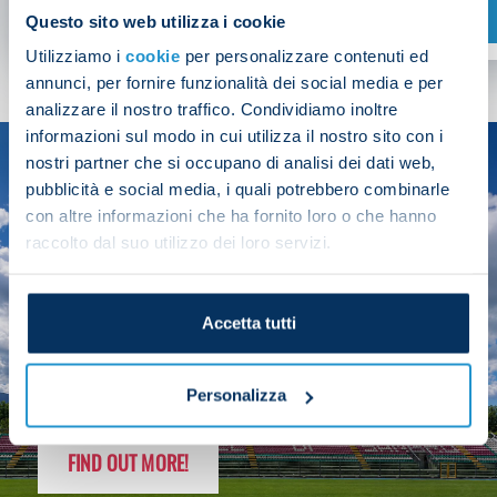
SHOP NOW
Questo sito web utilizza i cookie
Utilizziamo i
cookie
per personalizzare contenuti ed
annunci, per fornire funzionalità dei social media e per
analizzare il nostro traffico. Condividiamo inoltre
informazioni sul modo in cui utilizza il nostro sito con i
nostri partner che si occupano di analisi dei dati web,
SEASON
pubblicità e social media, i quali potrebbero combinarle
2025/26
con altre informazioni che ha fornito loro o che hanno
raccolto dal suo utilizzo dei loro servizi.
Accetta tutti
FOLLOW THE CHAMPS' JOURNEY
Personalizza
FIND OUT MORE!