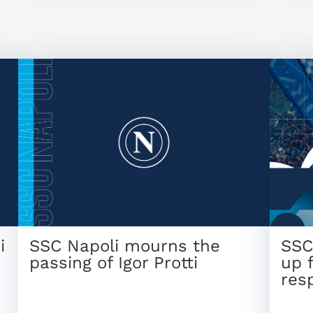
i
SSC Napoli mourns the
SSC
passing of Igor Protti
up 
resp