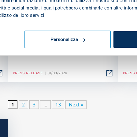
inoltre informazioni sul modo in cui utilizza il nostro sito con i 
icità e social media, i quali potrebbero combinarle con altre inform
lizzo dei loro servizi.
g
SSC Napoli mourns the
SSC
passing of Rino Marchesi
pass
fat
Personalizza
PRESS RELEASE
| 01/03/2026
PRESS 
1
2
3
…
13
Next »