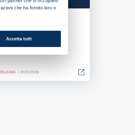
nostri partner che si occupano
azioni che ha fornito loro o
 Napoli mourns the
ing of Koulibaly’s
her
Accetta tutti
RELEASE
| 31/01/2026