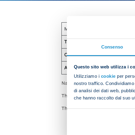
Matches
Total Serie A encounters:
14
Consenso
Cremonese at home:
7
Questo sito web utilizza i c
Average goals scord per game
Utilizziamo i
cookie
per perso
Napoli have never won away t
nostro traffico. Condividiamo 
di analisi dei dati web, pubbl
The last draw between these 
che hanno raccolto dal suo uti
The Azzurri's last league de