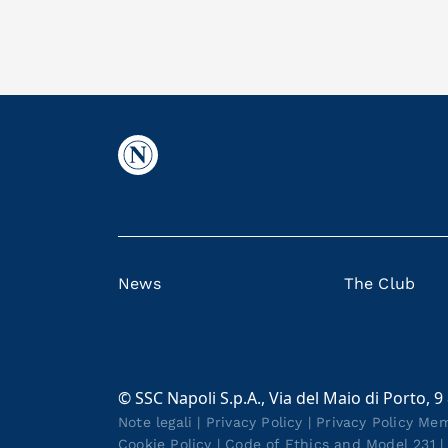
News
The Club
© SSC Napoli S.p.A., Via del Maio di Porto, 9
Note legali
|
Privacy Policy
|
Privacy Policy Me
Cookie Policy
|
Code of Ethics and Model 231