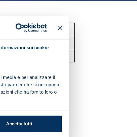
nese goals
Napoli goals
16
Informazioni sui cookie
3
l media e per analizzare il
nostri partner che si occupano
azioni che ha fornito loro o
monese 1-1 Napoli
.
 2-0 Napoli.
Accetta tutti