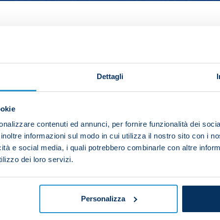
Cremonese wins
Draws
Napoli wins
Cremo
2
6
6
8
Dettagli
2
5
0
7
ookie
1.71
nalizzare contenuti ed annunci, per fornire funzionalità dei socia
o Cremonese in Serie A.
inoltre informazioni sul modo in cui utilizza il nostro sito con i 
icità e social media, i quali potrebbero combinarle con altre inform
two sides in Cremona dates back to 10 March 1996:
Cre
lizzo dei loro servizi.
feat at Cremonese came on 11 September 1994:
Cremonese
Personalizza