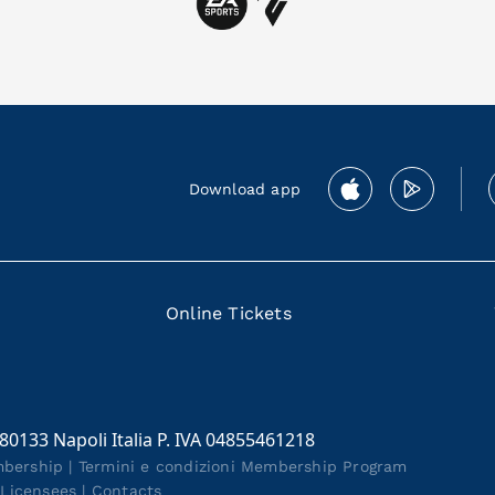
Download app
Online Tickets
 80133 Napoli Italia P. IVA 04855461218
mbership
|
Termini e condizioni Membership Program
|
Licensees
|
Contacts