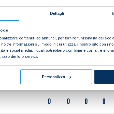
Dettagli
0
0
0
0
ookie
0
0
0
0
nalizzare contenuti ed annunci, per fornire funzionalità dei socia
inoltre informazioni sul modo in cui utilizza il nostro sito con i 
icità e social media, i quali potrebbero combinarle con altre inform
lizzo dei loro servizi.
0
0
0
0
Personalizza
0
0
0
0
0
0
0
0