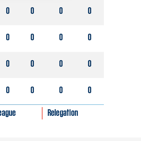
0
0
0
0
0
0
0
0
0
0
0
0
0
0
0
0
League
Relegation