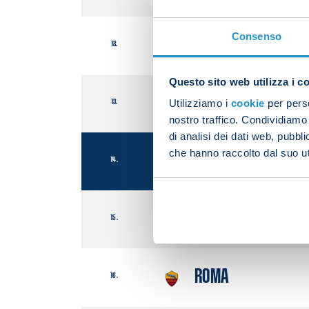
Consenso
MILAN
12.
Questo sito web utilizza i c
MONZA
Utilizziamo i
cookie
per perso
13.
nostro traffico. Condividiamo 
di analisi dei dati web, pubbl
che hanno raccolto dal suo uti
NAPOLI
14.
PARMA
15.
ROMA
16.