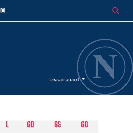
100
Leaderboard
L
GD
GS
GC