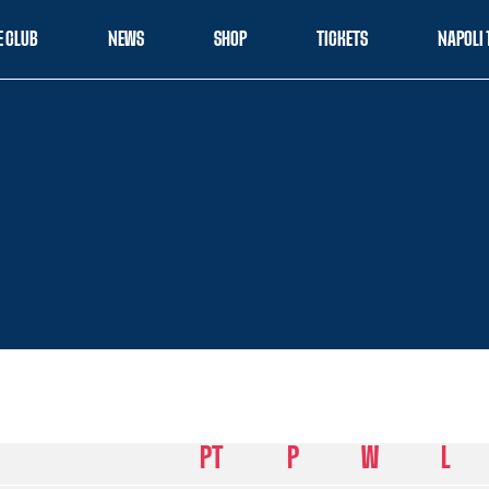
E CLUB
NEWS
SHOP
TICKETS
NAPOLI 
PT
P
W
L