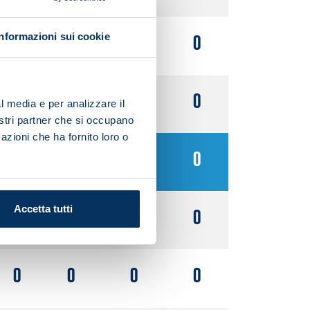
Informazioni sui cookie
0
0
0
0
0
0
0
0
l media e per analizzare il
nostri partner che si occupano
azioni che ha fornito loro o
0
0
0
0
Accetta tutti
0
0
0
0
0
0
0
0