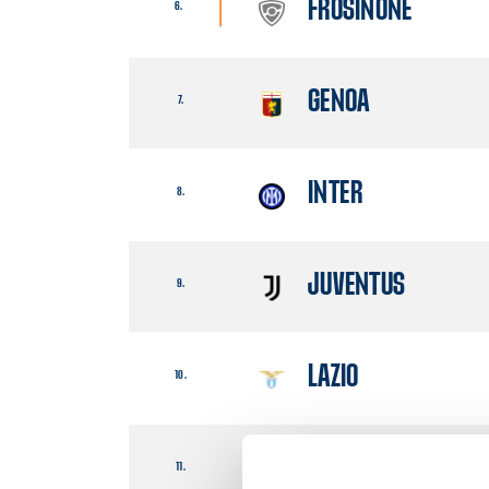
FROSINONE
6.
GENOA
7.
INTER
8.
JUVENTUS
9.
LAZIO
10.
LECCE
11.