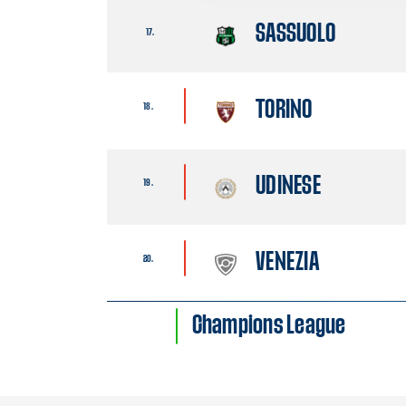
SASSUOLO
17.
TORINO
18.
UDINESE
19.
VENEZIA
20.
Champions League