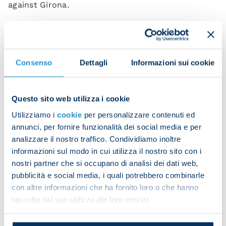
against Girona.
Napoli
: Meret (Contini 46) Zanoli, Mazzocchi,
Obaretin, D'Angelo (Marianucci 62), Anguissa, Hasa
(Gilmour 62), Coli Saco (McTominay 62), Politano
Consenso
Dettagli
Informazioni sui cookie
(Neres 72), Sgarbi (Noa Lang 62), Lukaku (Simeone
73). Coach: Conte
Questo sito web utilizza i cookie
Casertana
: Zanellati, Llano, Kontek, Bacchetti,
Falasca; Proia, Pezzella, Deli; Carretta, Bentivegna,
Utilizziamo i
cookie
per personalizzare contenuti ed
Vano.
annunci, per fornire funzionalità dei social media e per
analizzare il nostro traffico. Condividiamo inoltre
Coach: Coppitelli
informazioni sul modo in cui utilizza il nostro sito con i
nostri partner che si occupano di analisi dei dati web,
Referee: Ventrone
pubblicità e social media, i quali potrebbero combinarle
Scorers: Vano 35, Politano 43
con altre informazioni che ha fornito loro o che hanno
raccolto dal suo utilizzo dei loro servizi.