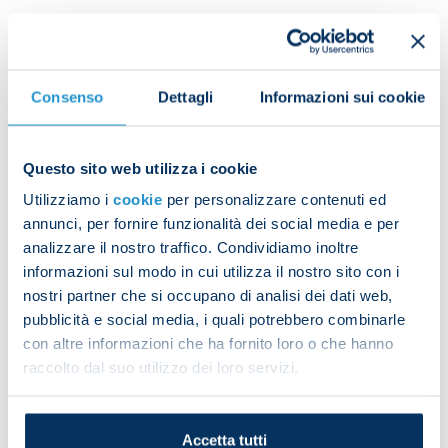
Stanislav Lobotka: Slovakia v Luxembourg (23
March); Slovakia v Bosnia and Herzegovina (26
March).
Consenso
Dettagli
Informazioni sui cookie
Questo sito web utilizza i cookie
Hirving Lozano: Suriname v Mexico (24 March);
Utilizziamo i
cookie
per personalizzare contenuti ed
Mexico v Jamaica (27 March).
annunci, per fornire funzionalità dei social media e per
analizzare il nostro traffico. Condividiamo inoltre
informazioni sul modo in cui utilizza il nostro sito con i
Leo Ostigard: Spain v Norway (25 March); Georgia v
nostri partner che si occupano di analisi dei dati web,
Norway (28 March).
pubblicità e social media, i quali potrebbero combinarle
con altre informazioni che ha fornito loro o che hanno
raccolto dal suo utilizzo dei loro servizi.
Amir Rrahmani: Israel v Kosovo (25 March); Kosovo
v Andorra (28 March).
Accetta tutti