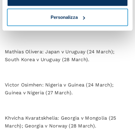
Personalizza
Kim Min-Jae: South Korea v Colombia (24 March);
South Korea v Uruguay (28 March).
Mathias Olivera: Japan v Uruguay (24 March);
South Korea v Uruguay (28 March).
Victor Osimhen: Nigeria v Guinea (24 March);
Guinea v Nigeria (27 March).
Khvicha Kvaratskhelia: Georgia v Mongolia (25
March); Georgia v Norway (28 March).