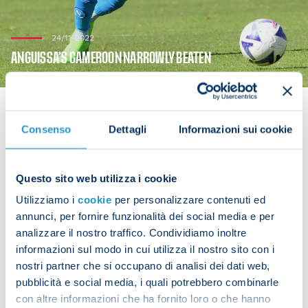
24/11/2022
ANGUISSA’S CAMEROON NARROWLY BEATEN
Consenso
Dettagli
Informazioni sui cookie
Frank Anguissa played the full 90 minutes as
Cameroon fell to a 1-0 defeat in their World Cup
Questo sito web utilizza i cookie
opener in Group G against Switzerland on
Utilizziamo i
cookie
per personalizzare contenuti ed
Thursday. The Indomitable Lions are next in action
annunci, per fornire funzionalità dei social media e per
on Monday against Serbia.
analizzare il nostro traffico. Condividiamo inoltre
informazioni sul modo in cui utilizza il nostro sito con i
nostri partner che si occupano di analisi dei dati web,
pubblicità e social media, i quali potrebbero combinarle
Share the article with your friends and support the
con altre informazioni che ha fornito loro o che hanno