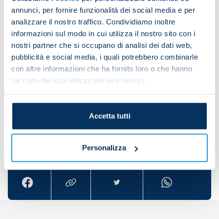
Napoli's last home win against Bologna in Serie A
annunci, per fornire funzionalità dei social media e per
was on 28 October 2021 (Napoli 3-0 Bologna).
analizzare il nostro traffico. Condividiamo inoltre
informazioni sul modo in cui utilizza il nostro sito con i
The most recent league draw between these two
nostri partner che si occupano di analisi dei dati web,
sides in the Italian top flight was back on 16
pubblicità e social media, i quali potrebbero combinarle
January 2012 (Napoli 1-1 Bologna).
con altre informazioni che ha fornito loro o che hanno
raccolto dal suo utilizzo dei loro servizi.
The Azzurri's last Serie A defeat to Bologna was on
1 December 2019 (Napoli 1-2 Bologna).
Accetta tutti
Share the article with your friends and support the
Personalizza
team