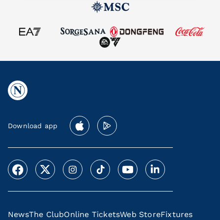
Download app
News
The Club
Online Tickets
Web Store
Fixtures