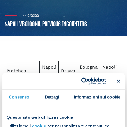
14/10/2022
NAPOLI V BOLOGNA, PREVIOUS ENCOUNTERS
Napoli
Bologna
Napoli
Bo
Matches
Draws
wins
wins
goals
go
Total Serie A
48
37
41
189
17
meetings:
126
Consenso
Dettagli
Informazioni sui cookie
Napoli at
30
23
10
110
69
home: 63
Questo sito web utilizza i cookie
Utilizziamo i
cookie
per personalizzare contenuti ed