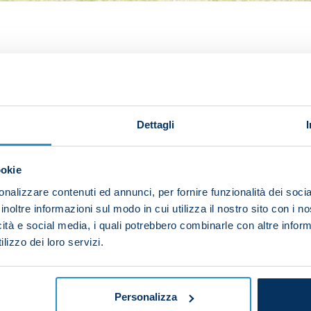
t in a morning session on Friday to continue preparatio
o Castellani on Saturday at 18:00 CET.
Dettagli
tions and rondos.
ookie
nalizzare contenuti ed annunci, per fornire funzionalità dei socia
 a small-sided game.
inoltre informazioni sul modo in cui utilizza il nostro sito con i 
icità e social media, i quali potrebbero combinarle con altre inform
lizzo dei loro servizi.
cal drills and set-piece work. Jack Raspadori underwent
Personalizza