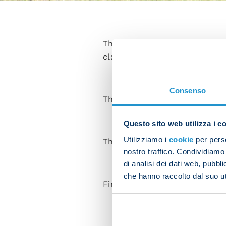
The first-team squad took par
clash with Empoli at the Stadi
Consenso
The session began with activa
Questo sito web utilizza i c
Utilizziamo i
cookie
per perso
The players then took part in
nostro traffico. Condividiamo 
di analisi dei dati web, pubbl
che hanno raccolto dal suo uti
Finally, there were some tacti