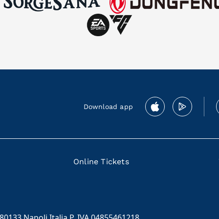
Download app
Online Tickets
 80133 Napoli Italia P. IVA 04855461218