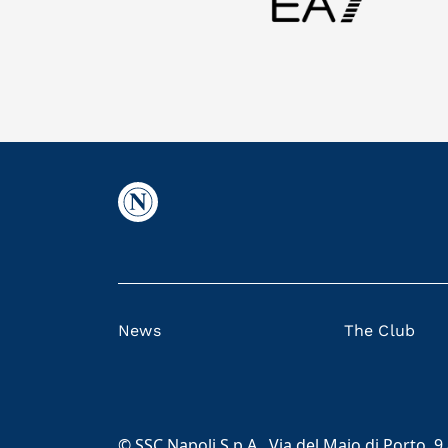
News
The Club
© SSC Napoli S.p.A., Via del Maio di Porto, 9