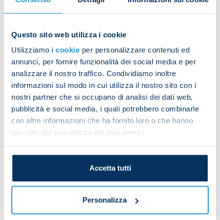
After warming up in the gym and on the pitch, the
Questo sito web utilizza i cookie
players worked on technical exercises and
Utilizziamo i
cookie
per personalizzare contenuti ed
possession drills.
annunci, per fornire funzionalità dei social media e per
analizzare il nostro traffico. Condividiamo inoltre
informazioni sul modo in cui utilizza il nostro sito con i
To finish, they played a training match on a small
nostri partner che si occupano di analisi dei dati web,
pubblicità e social media, i quali potrebbero combinarle
pitch. Matteo Politano and Giuseppe Ambrosino
con altre informazioni che ha fornito loro o che hanno
completed personalised programmes in the gym.
raccolto dal suo utilizzo dei loro servizi.
Davide Costanzo, Adam Ounas and Karim Zedadka
Accetta tutti
did individual sessions on the pitch.
Personalizza