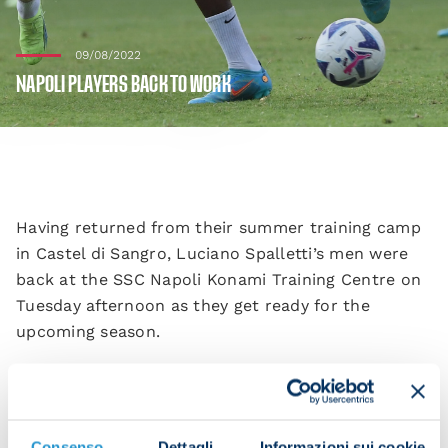
09/08/2022
NAPOLI PLAYERS BACK TO WORK
Having returned from their summer training camp
in Castel di Sangro, Luciano Spalletti’s men were
back at the SSC Napoli Konami Training Centre on
Tuesday afternoon as they get ready for the
upcoming season.
The Azzurri travel to Verona’s Stadio Marcantonio
Bentegodi on Monday 15 August, kicking off at 18:30
CEST, for their first game in Serie A this season.
Consenso
Dettagli
Informazioni sui cookie