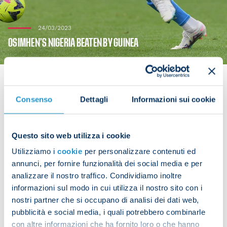
24/03/2023
OSIMHEN’S NIGERIA BEATEN BY GUINEA
Consenso
Dettagli
Informazioni sui cookie
Victor Osimhen was unable to prevent Nigeria
losing 1-0 to Guinea in an Africa Cup of Nations
Questo sito web utilizza i cookie
qualifying fixture on Friday evening.
Utilizziamo i
cookie
per personalizzare contenuti ed
The Napoli striker was on the pitch for the entire
annunci, per fornire funzionalità dei social media e per
analizzare il nostro traffico. Condividiamo inoltre
duration of the game.
informazioni sul modo in cui utilizza il nostro sito con i
nostri partner che si occupano di analisi dei dati web,
pubblicità e social media, i quali potrebbero combinarle
con altre informazioni che ha fornito loro o che hanno
Share the article with your friends and support the