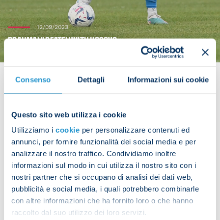
12/09/2023
RRAHMANI BEATEN WITH KOSOVO
Consenso
Dettagli
Informazioni sui cookie
Amir Rrahmani played the entirety of Kosovo’s 2-0
Questo sito web utilizza i cookie
away defeat to Romania in their Euro 2024
Utilizziamo i
cookie
per personalizzare contenuti ed
qualifier on Tuesday evening.
annunci, per fornire funzionalità dei social media e per
analizzare il nostro traffico. Condividiamo inoltre
informazioni sul modo in cui utilizza il nostro sito con i
nostri partner che si occupano di analisi dei dati web,
Share the article with your friends and support the
pubblicità e social media, i quali potrebbero combinarle
team
con altre informazioni che ha fornito loro o che hanno
raccolto dal suo utilizzo dei loro servizi.