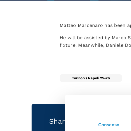
Matteo Marcenaro has been app
He will be assisted by Marco S
fixture. Meanwhile, Daniele D
Torino vs Napoli 25-26
Share the article with 
Consenso