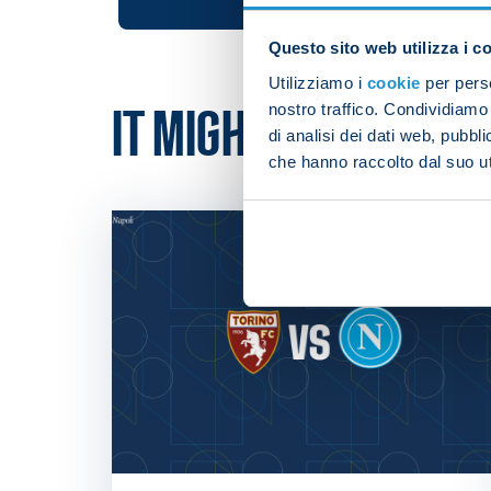
Questo sito web utilizza i c
Utilizziamo i
cookie
per perso
nostro traffico. Condividiamo 
IT MIGHT ALSO INTER
di analisi dei dati web, pubbl
che hanno raccolto dal suo uti