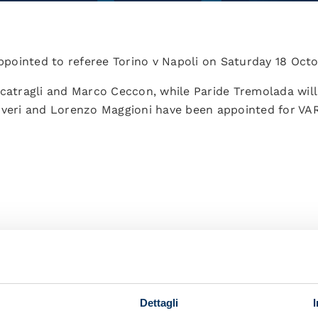
ointed to referee Torino v Napoli on Saturday 18 Octo
catragli and Marco Ceccon, while Paride Tremolada will b
overi and Lorenzo Maggioni have been appointed for VAR
your friends and support the team
Dettagli