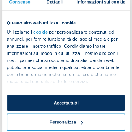
Consenso
Dettagli
Informazioni sui cookie
Ancona
8
5
7
20
Empoli
59
40
37
136
Questo sito web utilizza i cookie
Inter
45
26
19
90
Utilizziamo i
cookie
per personalizzare contenuti ed
annunci, per fornire funzionalità dei social media e per
Napoli
52
12
13
77
analizzare il nostro traffico. Condividiamo inoltre
informazioni sul modo in cui utilizza il nostro sito con i
Roma
172
64
63
299
nostri partner che si occupano di analisi dei dati web,
pubblicità e social media, i quali potrebbero combinarle
Sampdoria
14
8
16
38
con altre informazioni che ha fornito loro o che hanno
raccolto dal suo utilizzo dei loro servizi.
Udinese
55
36
42
133
Venezia
6
6
11
23
Accetta tutti
Zenit St Petersburg
105
47
32
184
Total
51
6
244
240
1,000
Personalizza