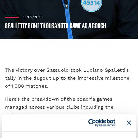
17/02/2023
SPALLETTI’S ONE THOUSANDTH GAME AS A COACH
The victory over Sassuolo took Luciano Spalletti’s
tally in the dugout up to the impressive milestone
of 1,000 matches.
Here’s the breakdown of the coach’s games
managed across various clubs including the
outcomes.
Club
W
D
L
Total games