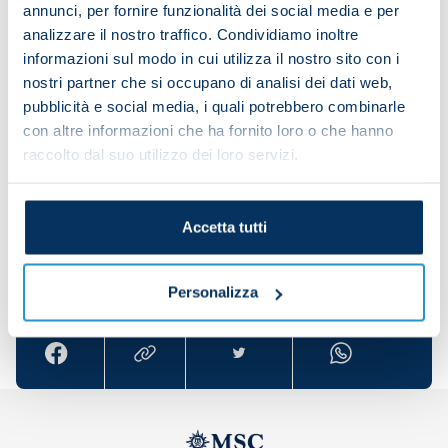
annunci, per fornire funzionalità dei social media e per
(27 June)
analizzare il nostro traffico. Condividiamo inoltre
informazioni sul modo in cui utilizza il nostro sito con i
McTominay: Haiti v Scotland (14 June); Scotland v
nostri partner che si occupano di analisi dei dati web,
Morocco (20 June); Scotland v Brazil (25 June)
pubblicità e social media, i quali potrebbero combinarle
Olivera: Saudi Arabia v Uruguay (16 June); Uruguay
con altre informazioni che ha fornito loro o che hanno
raccolto dal suo utilizzo dei loro servizi.
v Cape Verde (22 June); Uruguay v Spain (27 June)
Accetta tutti
Share the article with your friends and support the
team
Personalizza