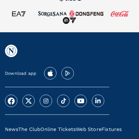
Download app
News
The Club
Online Tickets
Web Store
Fixtures