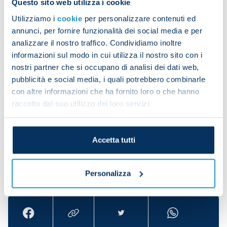
Liberato Cacace was the only Empoli player to play
Questo sito web utilizza i cookie
more minutes (514) in the Coppa Italia than Luca
Utilizziamo i
cookie
per personalizzare contenuti ed
Marianucci (467) last season.
annunci, per fornire funzionalità dei social media e per
analizzare il nostro traffico. Condividiamo inoltre
Santiago Castro (born September 2004) is the only
informazioni sul modo in cui utilizza il nostro sito con i
Serie A player younger than Luca Marianucci (born
nostri partner che si occupano di analisi dei dati web,
July 2004) to have provided more than one assist
pubblicità e social media, i quali potrebbero combinarle
in the 2024/25 Coppa Italia (two for Marianucci).
con altre informazioni che ha fornito loro o che hanno
raccolto dal suo utilizzo dei loro servizi.
Marianucci
Accetta tutti
Share the article with your friends and support the
Personalizza
team