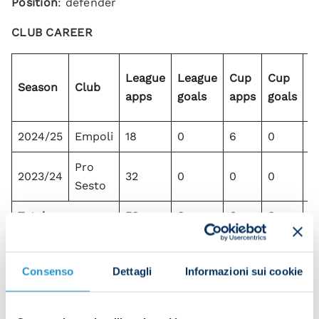
Position
: defender
CLUB CAREER
I
League
League
Cup
Cup
Season
Club
c
apps
goals
apps
goals
a
2024/25
Empoli
18
0
6
0
-
Pro
2023/24
32
0
0
0
-
Sesto
Total
50
0
6
0
-
Aged 20, Luca Marianucci was the youngest player
to start more than one Serie A match for Empoli in
Consenso
Dettagli
Informazioni sui cookie
the 2024/25 season.