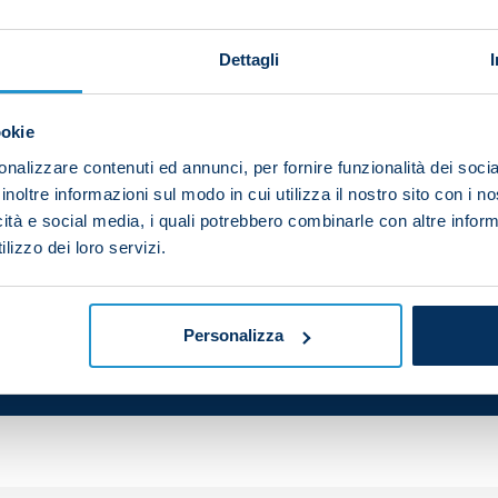
Dettagli
t for the national team on Sunday. The Napoli midfield
 Haiti in Group C, which they won 1-0.
ookie
nalizzare contenuti ed annunci, per fornire funzionalità dei socia
0 minutes.
inoltre informazioni sul modo in cui utilizza il nostro sito con i 
icità e social media, i quali potrebbero combinarle con altre inform
lizzo dei loro servizi.
Personalizza
your friends and support the team