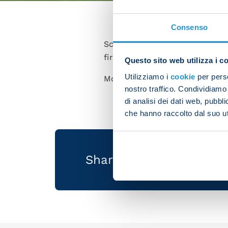
Consenso
Scott McTominay made his debu
first World Cup match against
Questo sito web utilizza i c
Utilizziamo i
cookie
per perso
McTominay played the whole 9
nostro traffico. Condividiamo 
di analisi dei dati web, pubbl
che hanno raccolto dal suo uti
Share the article with 