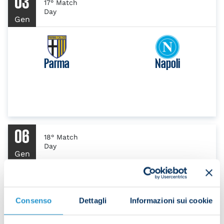
03
17° Match
Day
Gen
Parma
Napoli
06
18° Match
Day
Gen
Napoli
Cagliari
Consenso
Dettagli
Informazioni sui cookie