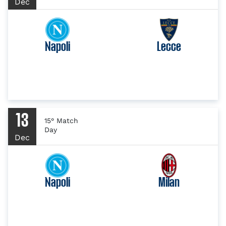
Dec
Napoli
Lecce
13
15° Match
Day
Dec
Napoli
Milan