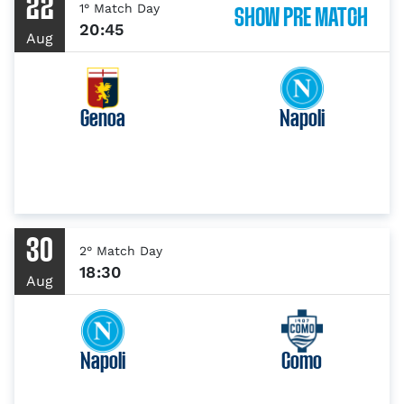
22
1° Match Day
SHOW PRE MATCH
20:45
Aug
Genoa
Napoli
30
2° Match Day
18:30
Aug
Napoli
Como