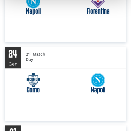
Napoli
Fiorentina
24
21° Match
Day
Gen
Como
Napoli