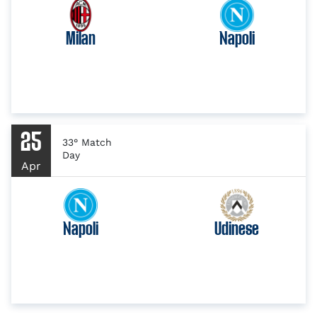
Milan
Napoli
25
33° Match
Day
Apr
Napoli
Udinese