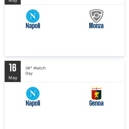
May
Napoli
Monza
16
36° Match
Day
May
Napoli
Genoa