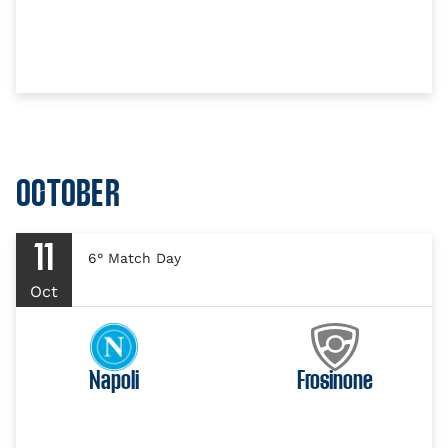
OCTOBER
11
6° Match Day
Oct
Napoli
Frosinone