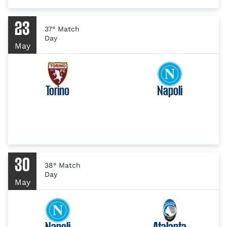
23
37° Match
Day
May
Torino
Napoli
30
38° Match
Day
May