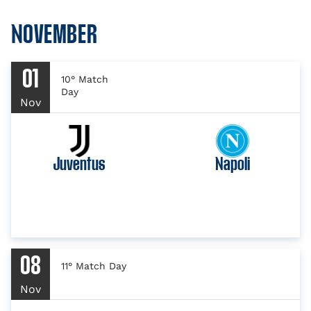
NOVEMBER
01
10° Match
Day
Nov
Juventus
Napoli
08
11° Match Day
Nov