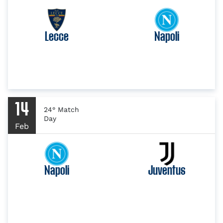
Lecce
Napoli
14
24° Match
Day
Feb
Napoli
Juventus