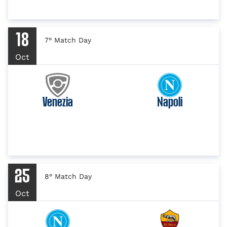
18
7° Match Day
Oct
Venezia
Napoli
25
8° Match Day
Oct