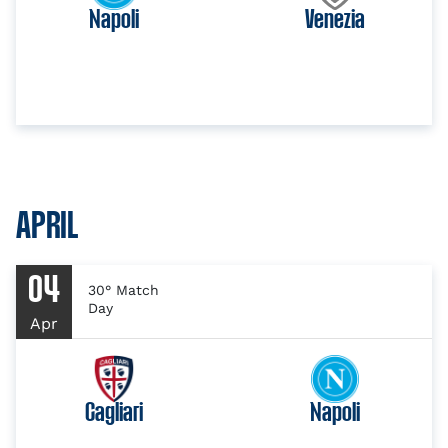
Napoli
Venezia
APRIL
04
30° Match
Day
Apr
Cagliari
Napoli