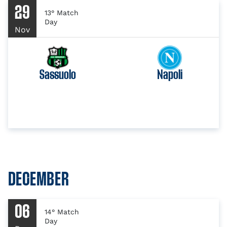
29
13° Match
Day
Nov
Sassuolo
Napoli
DECEMBER
06
14° Match
Day