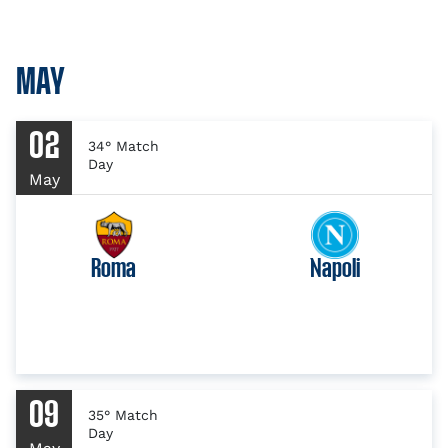
MAY
02
34° Match
Day
May
Roma
Napoli
09
35° Match
Day