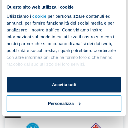
Questo sito web utilizza i cookie
Utilizziamo i
cookie
per personalizzare contenuti ed
annunci, per fornire funzionalità dei social media e per
10
19° Match
analizzare il nostro traffico. Condividiamo inoltre
Day
informazioni sul modo in cui utilizza il nostro sito con i
Gen
nostri partner che si occupano di analisi dei dati web,
pubblicità e social media, i quali potrebbero combinarle
con altre informazioni che ha fornito loro o che hanno
Udinese
Napoli
raccolto dal suo utilizzo dei loro servizi.
Accetta tutti
17
Personalizza
20° Match
Day
Gen