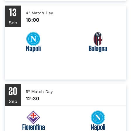
13
4° Match Day
18:00
Sep
Napoli
Bologna
20
5° Match Day
12:30
Sep
Fiorentina
Napoli