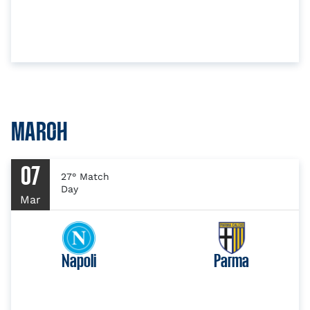
MARCH
07
27° Match
Day
Mar
Napoli
Parma