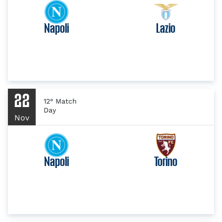
Napoli
Lazio
22
12° Match
Day
Nov
Napoli
Torino