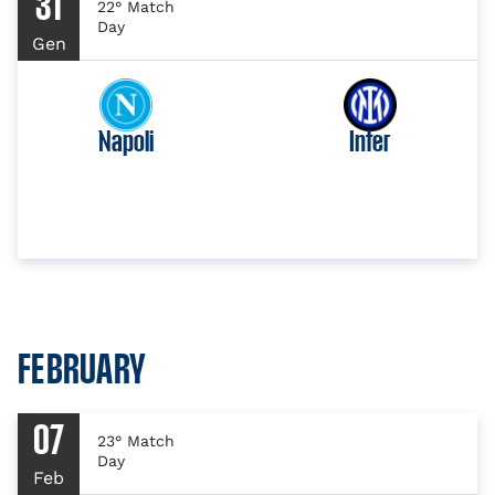
31
22° Match
Day
Gen
Napoli
Inter
FEBRUARY
07
23° Match
Day
Feb