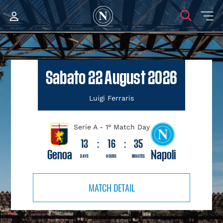
Sabato 22 August 2026
Luigi Ferraris
Serie A - 1° Match Day
13
:
16
:
35
Genoa
Napoli
DAYS
HOURS
MINUTES
MATCH DETAIL