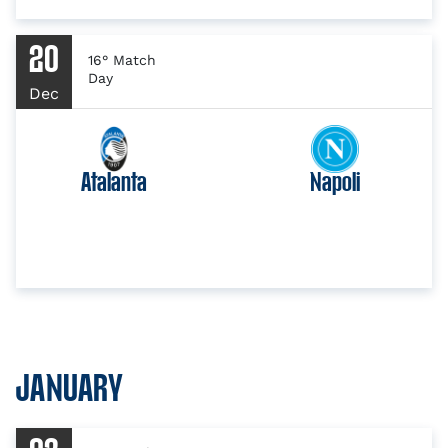
20
16° Match
Day
Dec
Atalanta
Napoli
JANUARY