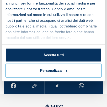
annunci, per fornire funzionalità dei social media e per
The players then took part in a small-sided game.
analizzare il nostro traffico. Condividiamo inoltre
informazioni sul modo in cui utilizza il nostro sito con i
nostri partner che si occupano di analisi dei dati web,
Finally, there were some tactical drills and set-
pubblicità e social media, i quali potrebbero combinarle
con altre informazioni che ha fornito loro o che hanno
piece work. Jack Raspadori underwent physio.
raccolto dal suo utilizzo dei loro servizi.
Accetta tutti
Share the article with your friends and support the
team
Personalizza