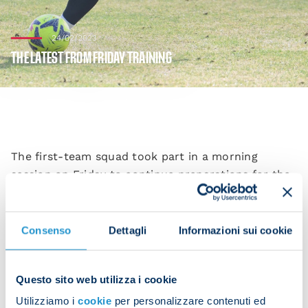
24/02/2023
THE LATEST FROM FRIDAY TRAINING
The first-team squad took part in a morning
session on Friday to continue preparations for the
Serie A Week 24 clash with Empoli at the Stadio
Castellani on Saturday at 18:00 CET.
Consenso
Dettagli
Informazioni sui cookie
The session began with activations and rondos.
Questo sito web utilizza i cookie
Utilizziamo i
cookie
per personalizzare contenuti ed