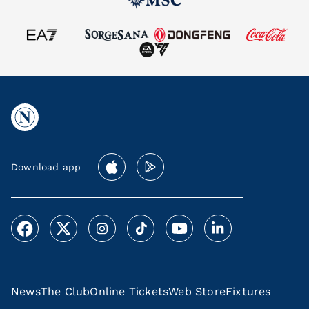
Download app
News
The Club
Online Tickets
Web Store
Fixtures