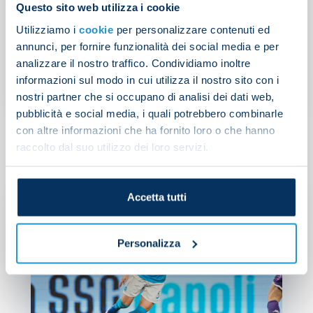
Questo sito web utilizza i cookie
Napoli 2-1 Osasuna
Utilizziamo i
cookie
per personalizzare contenuti ed
annunci, per fornire funzionalità dei social media e per
analizzare il nostro traffico. Condividiamo inoltre
informazioni sul modo in cui utilizza il nostro sito con i
NEWS
| 05/08/2026
nostri partner che si occupano di analisi dei dati web,
pubblicità e social media, i quali potrebbero combinarle
con altre informazioni che ha fornito loro o che hanno
raccolto dal suo utilizzo dei loro servizi.
Accetta tutti
Personalizza