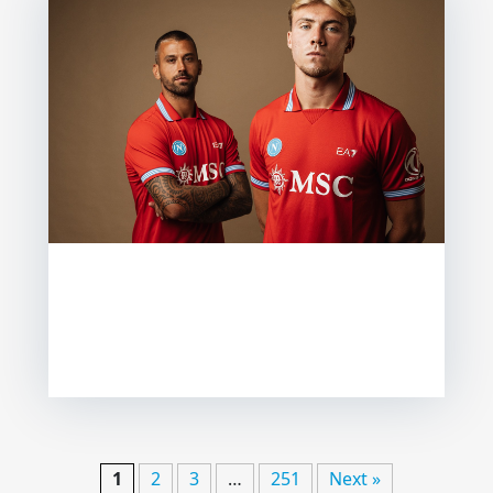
SS
pr
Sh
UNC
1
2
3
…
251
Next »