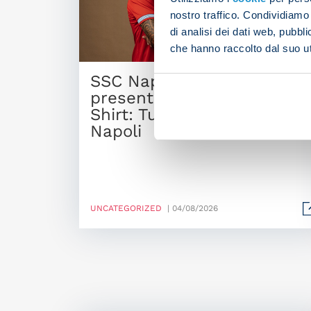
nostro traffico. Condividiamo 
di analisi dei dati web, pubbl
che hanno raccolto dal suo uti
SSC Napoli And EA7
present the 2026/27 Third
Shirt: Tutto il rosso di
Napoli
UNCATEGORIZED
| 04/08/2026