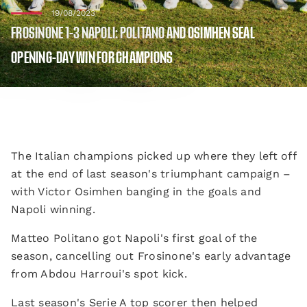
19/08/2023
FROSINONE 1-3 NAPOLI: POLITANO AND OSIMHEN SEAL
OPENING-DAY WIN FOR CHAMPIONS
The Italian champions picked up where they left off
at the end of last season's triumphant campaign –
with Victor Osimhen banging in the goals and
Napoli winning.
Matteo Politano got Napoli's first goal of the
season, cancelling out Frosinone's early advantage
from Abdou Harroui's spot kick.
Last season's Serie A top scorer then helped