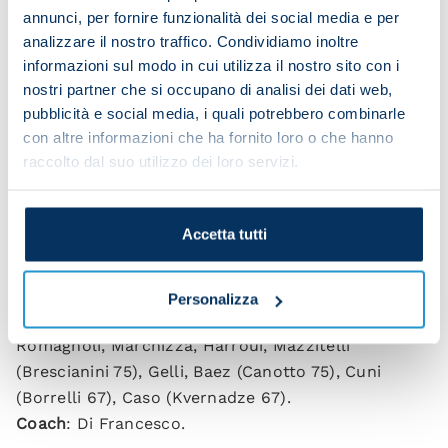
Victor makes it 3-1 on the counter
annunci, per fornire funzionalità dei social media e per
analizzare il nostro traffico. Condividiamo inoltre
informazioni sul modo in cui utilizza il nostro sito con i
nostri partner che si occupano di analisi dei dati web,
pubblicità e social media, i quali potrebbero combinarle
Joy for Osimhen as he nets his first brace of the
con altre informazioni che ha fornito loro o che hanno
season
raccolto dal suo utilizzo dei loro servizi.
Frosinone 1-3 Napoli (HT 1-2)
Accetta tutti
Scorers
: Harroui 7 (pen), Politano 24, Osimhen 42,
79.
Personalizza
FROSINONE
: Turati; Oyono, Monterisi, S.
Romagnoli, Marchizza, Harroui, Mazzitelli
(Brescianini 75), Gelli, Baez (Canotto 75), Cuni
(Borrelli 67), Caso (Kvernadze 67).
Coach
: Di Francesco.