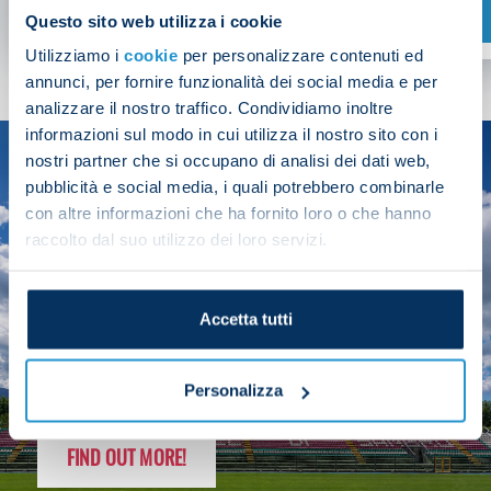
SHOP NOW
Questo sito web utilizza i cookie
Utilizziamo i
cookie
per personalizzare contenuti ed
annunci, per fornire funzionalità dei social media e per
analizzare il nostro traffico. Condividiamo inoltre
informazioni sul modo in cui utilizza il nostro sito con i
nostri partner che si occupano di analisi dei dati web,
SEASON
pubblicità e social media, i quali potrebbero combinarle
2025/26
con altre informazioni che ha fornito loro o che hanno
raccolto dal suo utilizzo dei loro servizi.
Accetta tutti
FOLLOW THE CHAMPS' JOURNEY
Personalizza
FIND OUT MORE!