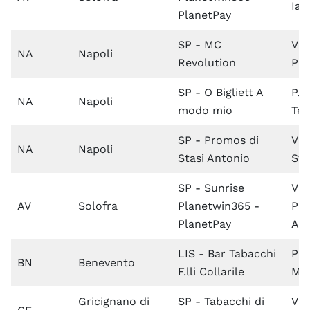
Ian
PlanetPay
SP - MC
Via
NA
Napoli
Revolution
Pa
SP - O Bigliett A
P.l
NA
Napoli
modo mio
Te
SP - Promos di
Via
NA
Napoli
Stasi Antonio
St
SP - Sunrise
Via
AV
Solofra
Planetwin365 -
Pri
PlanetPay
Am
LIS - Bar Tabacchi
Pia
BN
Benevento
F.lli Collarile
Mo
Gricignano di
SP - Tabacchi di
Via