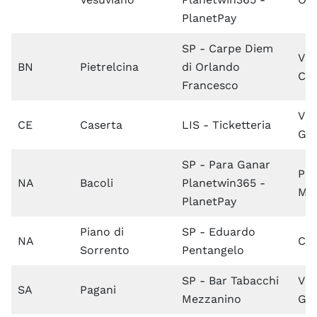
PlanetPay
SP - Carpe Diem
Via
BN
Pietrelcina
di Orlando
Can
Francesco
Via
CE
Caserta
LIS - Ticketteria
Ge
SP - Para Ganar
Pia
NA
Bacoli
Planetwin365 -
Mar
PlanetPay
Piano di
SP - Eduardo
NA
Cor
Sorrento
Pentangelo
SP - Bar Tabacchi
Via
SA
Pagani
Mezzanino
Ga