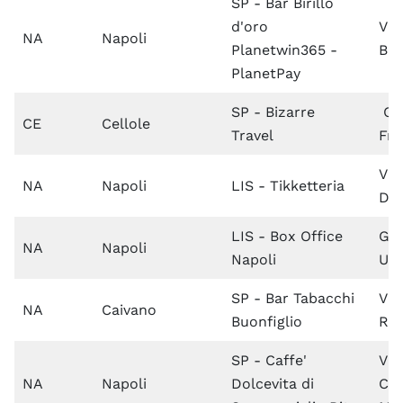
SP - Bar Birillo
d'oro
Via 
NA
Napoli
Planetwin365 -
Bis
PlanetPay
SP - Bizarre
Co
CE
Cellole
Travel
Fr
Via
NA
Napoli
LIS - Tikketteria
Di
LIS - Box Office
Gal
NA
Napoli
Napoli
Umb
SP - Bar Tabacchi
Via
NA
Caivano
Buonfiglio
Ros
SP - Caffe'
Via
NA
Napoli
Dolcevita di
Cam