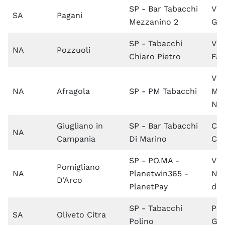
SP - Bar Tabacchi
Via
SA
Pagani
Mezzanino 2
Gas
SP - Tabacchi
Via
NA
Pozzuoli
Chiaro Pietro
Fa
Via
NA
Afragola
SP - PM Tabacchi
Mar
No
Giugliano in
SP - Bar Tabacchi
C.s
NA
Campania
Di Marino
Ca
SP - PO.MA -
Via
Pomigliano
NA
Planetwin365 -
Naz
D'Arco
PlanetPay
del
SP - Tabacchi
Pia
SA
Oliveto Citra
Polino
Gar