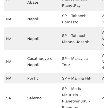
Abate
PlanetPay
SP - Tabacchi
Via
NA
Napoli
Lomasto
Gig
Via
SP - Tabacchi
NA
Napoli
Ale
Manno Joseph
Ma
Via
Casalnuovo di
SP - Maravica
NA
Naz
Napoli
Tour
del
NA
Portici
SP - Marina HiFi
Via
SP - Melis
Maurizio -
SA
Salerno
Via
Planetwin365 -
Planetay