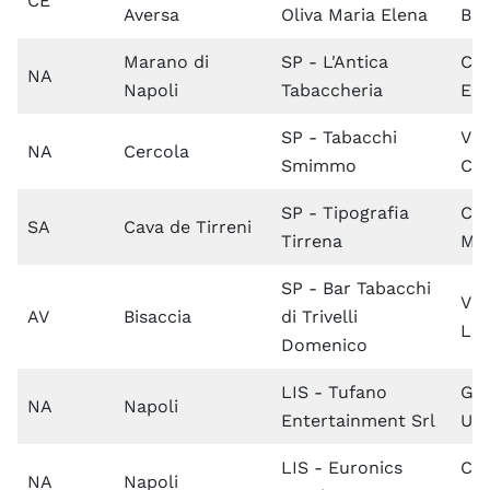
CE
Aversa
Oliva Maria Elena
Bos
Marano di
SP - L'Antica
C.s
NA
Napoli
Tabaccheria
Em
SP - Tabacchi
Via
NA
Cercola
Smimmo
Car
SP - Tipografia
Co
SA
Cava de Tirreni
Tirrena
Ma
SP - Bar Tabacchi
Via
AV
Bisaccia
di Trivelli
Lug
Domenico
LIS - Tufano
Gal
NA
Napoli
Entertainment Srl
Umb
LIS - Euronics
Cu
NA
Napoli