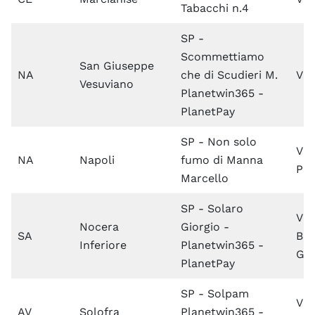
Tabacchi n.4
SP -
Scommettiamo
San Giuseppe
NA
che di Scudieri M.
Via
Vesuviano
Planetwin365 -
PlanetPay
SP - Non solo
Via
NA
Napoli
fumo di Manna
Pa
Marcello
SP - Solaro
Via
Nocera
Giorgio -
SA
Bru
Inferiore
Planetwin365 -
Gri
PlanetPay
SP - Solpam
Via
AV
Solofra
Planetwin365 -