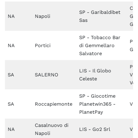
Co
SP - Garibaldibet
NA
Napoli
Giu
Sas
Gar
SP - Tobacco Bar
Pia
NA
Portici
di Gemmellaro
Gra
Salvatore
Pia
LIS - Il Globo
SA
SALERNO
Vit
Celeste
Ven
SP - Giocotime
SA
Roccapiemonte
Planetwin365 -
Via
PlanetPay
Casalnuovo di
NA
LIS - Go2 Srl
Via
Napoli