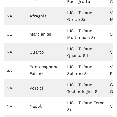
Fuorigrotta
Cin
LIS - Tufano
Via
NA
Afragola
Group Srl
Ma
LIS - Tufano
CE
Marcianise
SS 
Multimedia Srl
LIS - Tufano
NA
Quarto
Via
Quarto Srl
Pontecagnano
LIS - Tufano
Via
SA
Faiano
Salerno Srl
Pac
LIS - Tufano
Co
NA
Portici
Technologies Srl
Gar
LIS - Tufano Tema
NA
Napoli
Via
Srl