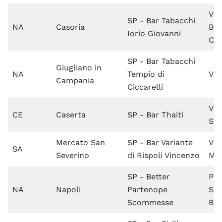
Via
SP - Bar Tabacchi
NA
Casoria
Ben
Iorio Giovanni
Cr
SP - Bar Tabacchi
Giugliano in
NA
Tempio di
Via
Campania
Ciccarelli
Via
CE
Caserta
SP - Bar Thaiti
Set
Mercato San
SP - Bar Variante
Via
SA
Severino
di Rispoli Vincenzo
Mo
SP - Better
Pia
NA
Napoli
Partenope
Sal
Scommesse
Bia