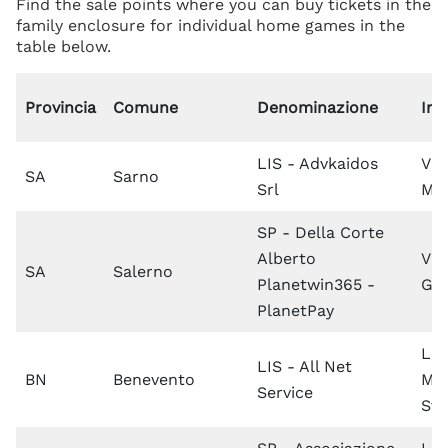
Find the sale points where you can buy tickets in the
family enclosure for individual home games in the
table below.
Provincia
Comune
Denominazione
Ind
LIS - Advkaidos
Via
SA
Sarno
Srl
Ma
SP - Della Corte
Alberto
Via
SA
Salerno
Planetwin365 -
Gu
PlanetPay
Lun
LIS - All Net
BN
Benevento
Man
Service
Sve