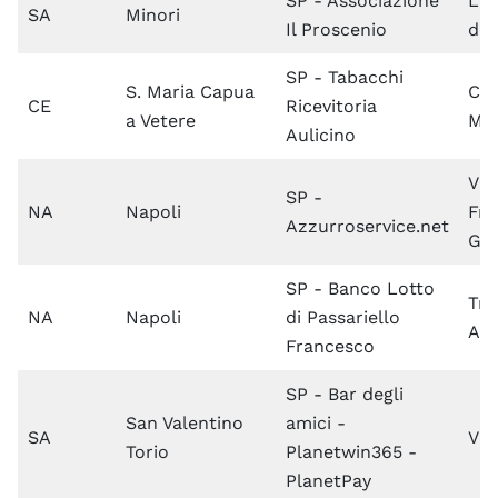
SP - Associazione
Lar
SA
Minori
Il Proscenio
dei
SP - Tabacchi
S. Maria Capua
Cor
CE
Ricevitoria
a Vetere
Mo
Aulicino
Via
SP -
NA
Napoli
Fra
Azzurroservice.net
Ga
SP - Banco Lotto
Tra
NA
Napoli
di Passariello
Ant
Francesco
SP - Bar degli
San Valentino
amici -
SA
Via
Torio
Planetwin365 -
PlanetPay