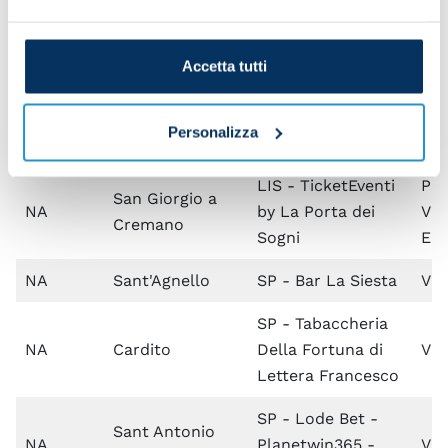
SA
Pagani
Biga
Ga
SP - La Dea
Accetta tutti
Bendata di
Pia
NA
Procida
Ambrosino
Re
Personalizza
Antonio Giuseppe
LIS - TicketEventi
Pia
San Giorgio a
NA
by La Porta dei
Vit
Cremano
Sogni
Ema
NA
Sant'Agnello
SP - Bar La Siesta
Via
SP - Tabaccheria
NA
Cardito
Della Fortuna di
Via
Lettera Francesco
SP - Lode Bet -
Sant Antonio
NA
Planetwin365 -
Vi