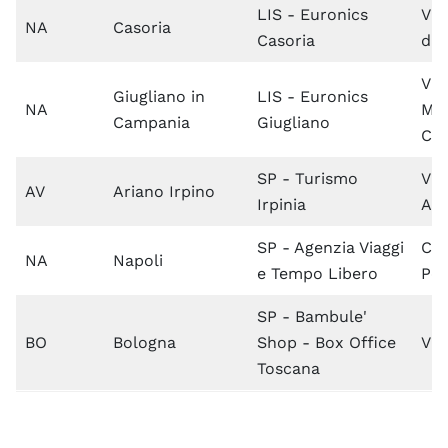
LIS - Euronics
Via
NA
Casoria
Casoria
di 
Via
Giugliano in
LIS - Euronics
NA
Mar
Campania
Giugliano
Cub
SP - Turismo
Via
AV
Ariano Irpino
Irpinia
Apr
SP - Agenzia Viaggi
Co
NA
Napoli
e Tempo Libero
Pon
SP - Bambule'
BO
Bologna
Shop - Box Office
Via
Toscana