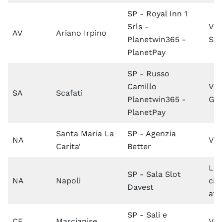
SP - Royal Inn 1
Srls -
Via
AV
Ariano Irpino
Planetwin365 -
SS
PlanetPay
SP - Russo
Camillo
Via
SA
Scafati
Planetwin365 -
Ga
PlanetPay
Santa Maria La
SP - Agenzia
NA
Via
Carita'
Better
Lar
SP - Sala Slot
NA
Napoli
cit
Davest
att
SP - Sali e
CE
Marcianise
Via