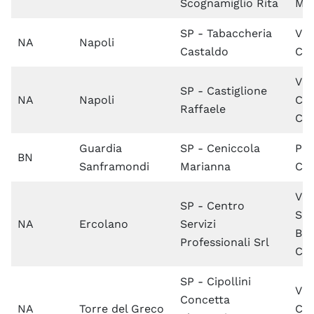
Scognamiglio Rita
Mei
SP - Tabaccheria
Via
NA
Napoli
Castaldo
Cal
Via
SP - Castiglione
NA
Napoli
Co
Raffaele
Ca
Guardia
SP - Ceniccola
PIa
BN
Sanframondi
Marianna
Cas
Via
SP - Centro
Sac
NA
Ercolano
Servizi
Ben
Professionali Srl
Coz
SP - Cipollini
Via
Concetta
NA
Torre del Greco
Cri