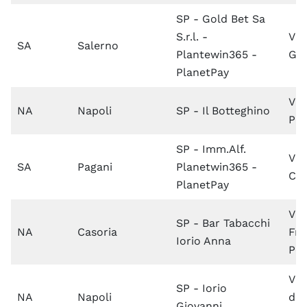
SP - Gold Bet Sa
S.r.l. -
Via
SA
Salerno
Plantewin365 -
Gal
PlanetPay
Via
NA
Napoli
SP - Il Botteghino
Pit
SP - Imm.Alf.
Via
SA
Pagani
Planetwin365 -
Ce
PlanetPay
Via
SP - Bar Tabacchi
NA
Casoria
Fra
Iorio Anna
Pet
Via
SP - Iorio
NA
Napoli
det
Giovanni