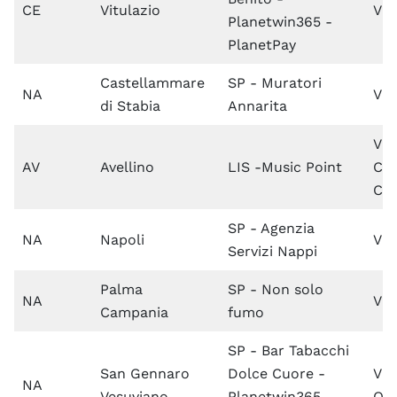
CE
Vitulazio
Via
Planetwin365 -
PlanetPay
Castellammare
SP - Muratori
NA
Via
di Stabia
Annarita
Via
AV
Avellino
LIS -Music Point
Cri
Co
SP - Agenzia
NA
Napoli
Via
Servizi Nappi
Palma
SP - Non solo
NA
Via
Campania
fumo
SP - Bar Tabacchi
San Gennaro
Dolce Cuore -
Via
NA
Vesuviano
Planetwin365 -
Ott