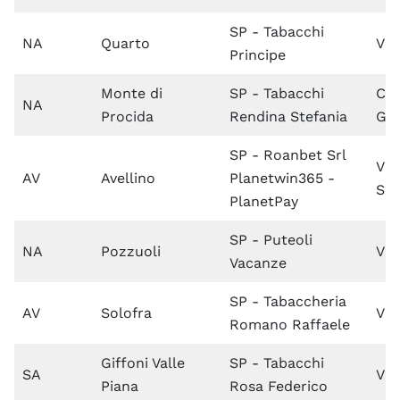
SP - Tabacchi
NA
Quarto
Vi
Principe
Monte di
SP - Tabacchi
Co
NA
Procida
Rendina Stefania
Gar
SP - Roanbet Srl
Via
AV
Avellino
Planetwin365 -
Silv
PlanetPay
SP - Puteoli
NA
Pozzuoli
Via
Vacanze
SP - Tabaccheria
AV
Solofra
Vi
Romano Raffaele
Giffoni Valle
SP - Tabacchi
SA
Via
Piana
Rosa Federico