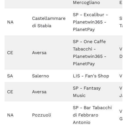
Mercogliano
Em
SP - Excalibur -
Castellammare
Str
NA
Planetwin365 -
di Stabia
Tav
PlanetPay
SP - One Caffe
Tabacchi -
Via
CE
Aversa
Planetwin365 -
De 
PlanetPay
SA
Salerno
LIS - Fan's Shop
Via
SP - Fantasy
Via
CE
Aversa
Music
Jas
SP - Bar Tabacchi
Via
NA
Pozzuoli
di Febbraro
Gi
Antonio