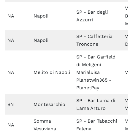
Via
SP - Bar degli
NA
Napoli
Bat
Azzurri
Ma
SP - Caffetteria
Via
NA
Napoli
Troncone
Dui
SP - Bar Garfield
di Meligeni
NA
Melito di Napoli
Marialuisa
Via
Planetwin365 -
PlanetPay
SP - Bar Lama di
Via
BN
Montesarchio
Lama Arturo
Vit
Somma
SP - Bar Tabacchi
Via
NA
Vesuviana
Falena
Mar