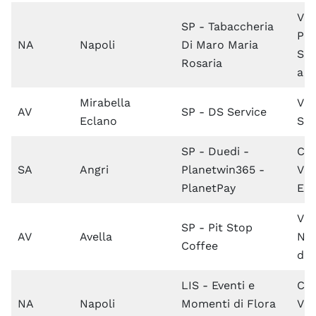
Via
SP - Tabaccheria
Pro
NA
Napoli
Di Maro Maria
San
Rosaria
a C
Mirabella
Via
AV
SP - DS Service
Eclano
San
SP - Duedi -
Co
SA
Angri
Planetwin365 -
Vit
PlanetPay
Em
Via
SP - Pit Stop
AV
Avella
Naz
Coffee
del
LIS - Eventi e
Co
NA
Napoli
Momenti di Flora
Vit