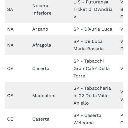
LIS - Futuransa
Via
Nocera
SA
Ticket di D'Andria
Br
Inferiore
V.
Gri
NA
Arzano
SP - D'Auria Luca
Via
SP - De Luca
Via
NA
Afragola
Maria Rosaria
Dar
SP - Tabacchi
CE
Caserta
Gran Cafe' Della
Vi
Torre
SP - Tabaccheria
Via
CE
Maddaloni
n. 22 Della Valle
Val
Aniello
SP - Caserta
Pia
CE
Caserta
Welcome
Gr