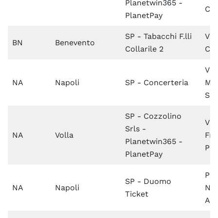
Planetwin365 -
Co
PlanetPay
SP - Tabacchi F.lli
Via
BN
Benevento
Collarile 2
Coc
Via
NA
Napoli
SP - Concerteria
Mic
Sc
SP - Cozzolino
Via
Srls -
NA
Volla
Fra
Planetwin365 -
Pet
PlanetPay
Pia
SP - Duomo
NA
Napoli
Nic
Ticket
Am