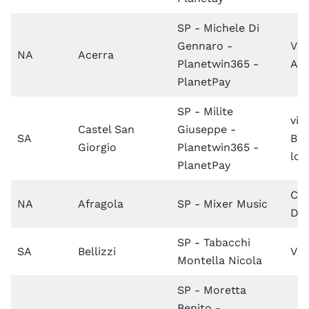
SP - Michele Di
Gennaro -
Via
NA
Acerra
Planetwin365 -
Ace
PlanetPay
SP - Milite
via
Castel San
Giuseppe -
SA
Br
Giorgio
Planetwin365 -
lo
PlanetPay
C.s
NA
Afragola
SP - Mixer Music
De 
SP - Tabacchi
SA
Bellizzi
Vi
Montella Nicola
SP - Moretta
Benito -