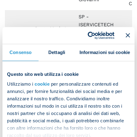
Cas
SP -
ISERVICETECH
Santa Maria La
NA
srls -
Via
Carita
Planetwin365 -
PlanetPay
Consenso
Dettagli
Informazioni sui cookie
LIS - Job
Musikerya di
Via
SA
Eboli
Questo sito web utilizza i cookie
Naponiello
Mat
Utilizziamo i
cookie
per personalizzare contenuti ed
Annarita
annunci, per fornire funzionalità dei social media e per
analizzare il nostro traffico. Condividiamo inoltre
CC
informazioni sul modo in cui utilizza il nostro sito con i
SP - Kaos
Cam
CE
Marcianise
nostri partner che si occupano di analisi dei dati web,
Campania
Loc
pubblicità e social media, i quali potrebbero combinarle
Au
con altre informazioni che ha fornito loro o che hanno
raccolto dal suo utilizzo dei loro servizi.
SP - Punto Snai La
Via