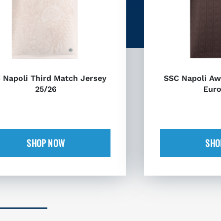
 Napoli Third Match Jersey
SSC Napoli Aw
25/26
Euro
SHOP NOW
SHO