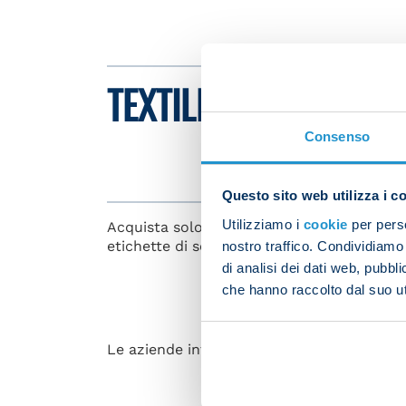
TEXTILE PRODUCTS 
Consenso
Questo sito web utilizza i c
Utilizziamo i
cookie
per perso
Acquista solo prodotti originali.I prodotti 
etichette di seguito riportate e dall'olog
nostro traffico. Condividiamo 
di analisi dei dati web, pubbl
che hanno raccolto dal suo uti
Le aziende interessate a sviluppare nuove