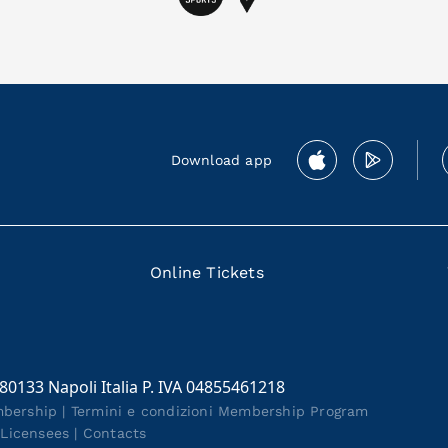
Download app
Online Tickets
 80133 Napoli Italia P. IVA 04855461218
mbership
|
Termini e condizioni Membership Program
|
Licensees
|
Contacts