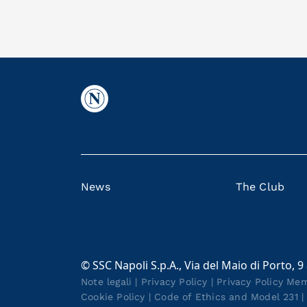
News
The Club
© SSC Napoli S.p.A., Via del Maio di Porto, 9
Note legali
|
Privacy Policy
|
Privacy Policy Me
Cookie Policy
|
Code of Ethics and Model 231