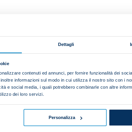
FOR HOME INTERIORS AND BE
Dettagli
ookie
nalizzare contenuti ed annunci, per fornire funzionalità dei socia
ufficiali sviluppati e distribuiti dai licenziatari della SSC
ramma anticontraffazione.
inoltre informazioni sul modo in cui utilizza il nostro sito con i 
icità e social media, i quali potrebbero combinarle con altre inform
lizzo dei loro servizi.
 licenze con i marchi della SSC Napoli possono scrivere 
Personalizza