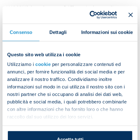
AUGSBURG
: Dahmen, Pfeiffer, Winther, Colina,
Engels, Maier, Breithaupt, Rexhbecaj, Vargas,
Michel, Demirovic (Berisha 74).
Coach
Consenso
: Maasen.
Dettagli
Informazioni sui cookie
Referee
: Ruben Arena.
Questo sito web utilizza i cookie
Utilizziamo i
cookie
per personalizzare contenuti ed
annunci, per fornire funzionalità dei social media e per
analizzare il nostro traffico. Condividiamo inoltre
informazioni sul modo in cui utilizza il nostro sito con i
nostri partner che si occupano di analisi dei dati web,
pubblicità e social media, i quali potrebbero combinarle
con altre informazioni che ha fornito loro o che hanno
raccolto dal suo utilizzo dei loro servizi.
Accetta tutti