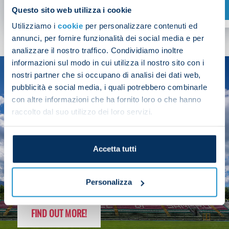
SHOP NOW
Questo sito web utilizza i cookie
Utilizziamo i
cookie
per personalizzare contenuti ed
annunci, per fornire funzionalità dei social media e per
analizzare il nostro traffico. Condividiamo inoltre
informazioni sul modo in cui utilizza il nostro sito con i
nostri partner che si occupano di analisi dei dati web,
SEASON
pubblicità e social media, i quali potrebbero combinarle
2025/26
con altre informazioni che ha fornito loro o che hanno
raccolto dal suo utilizzo dei loro servizi.
Accetta tutti
FOLLOW THE CHAMPS' JOURNEY
Personalizza
FIND OUT MORE!