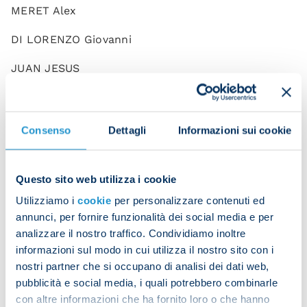
MERET Alex
DI LORENZO Giovanni
JUAN JESUS
NATAN Bernardo De Souza
OLIVERA Mathias
Consenso
Dettagli
Informazioni sui cookie
OSTIGARD Leo
Questo sito web utilizza i cookie
RRAHMANI Amir
Utilizziamo i
cookie
per personalizzare contenuti ed
ZANOLI Alessandro
annunci, per fornire funzionalità dei social media e per
analizzare il nostro traffico. Condividiamo inoltre
ANGUISSA Frank
informazioni sul modo in cui utilizza il nostro sito con i
nostri partner che si occupano di analisi dei dati web,
CAJUSTE Jens
pubblicità e social media, i quali potrebbero combinarle
ELMAS Eljif
con altre informazioni che ha fornito loro o che hanno