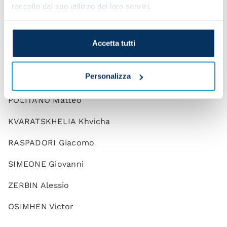
raccolto dal suo utilizzo dei loro servizi.
GAETANO Gianluca
LOBOTKA Stanislav
Accetta tutti
DEMME Diego
Personalizza
ZIELINSKI Piotr
POLITANO Matteo
KVARATSKHELIA Khvicha
RASPADORI Giacomo
SIMEONE Giovanni
ZERBIN Alessio
OSIMHEN Victor