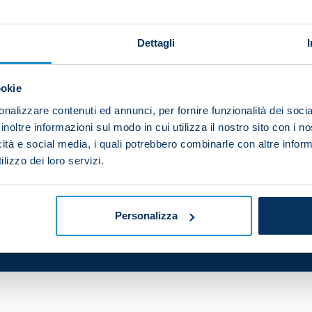
Dettagli
rri family as Mario Rui turns 32 today!
ookie
in Sines, Portugal on 27 May 1991.
nalizzare contenuti ed annunci, per fornire funzionalità dei socia
l of SSC Napoli wish him a wonderful day.
inoltre informazioni sul modo in cui utilizza il nostro sito con i 
icità e social media, i quali potrebbero combinarle con altre inform
lizzo dei loro servizi.
Personalizza
your friends and support the team