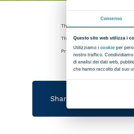
Consenso
There’s a birthday in the Azzu
Questo sito web utilizza i c
The Napoli defender was born 
Utilizziamo i
cookie
per perso
President De Laurentiis and al
nostro traffico. Condividiamo 
di analisi dei dati web, pubbl
che hanno raccolto dal suo uti
Share the article with 