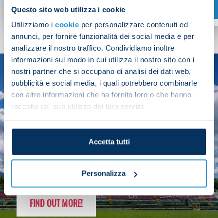
SHOP NOW
Questo sito web utilizza i cookie
Utilizziamo i
cookie
per personalizzare contenuti ed
annunci, per fornire funzionalità dei social media e per
analizzare il nostro traffico. Condividiamo inoltre
informazioni sul modo in cui utilizza il nostro sito con i
nostri partner che si occupano di analisi dei dati web,
SEASON
pubblicità e social media, i quali potrebbero combinarle
2025/26
con altre informazioni che ha fornito loro o che hanno
raccolto dal suo utilizzo dei loro servizi.
Accetta tutti
FOLLOW THE CHAMPS' JOURNEY
Personalizza
FIND OUT MORE!