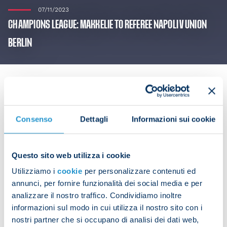
07/11/2023
CHAMPIONS LEAGUE: MAKKELIE TO REFEREE NAPOLI V UNION
BERLIN
The Dutch referee Makkelie will take charge of
Consenso
Dettagli
Informazioni sui cookie
Napoli v Union Berlin on Wednesday for Matchday
4 of the Champions League.
Questo sito web utilizza i cookie
Utilizziamo i
cookie
per personalizzare contenuti ed
Assistants: Steegstra (The Netherlands), de Vries
annunci, per fornire funzionalità dei social media e per
(The Netherlands)
analizzare il nostro traffico. Condividiamo inoltre
Fourth official: Lindhout (The Netherlands)
informazioni sul modo in cui utilizza il nostro sito con i
VAR: Ruperti (The Netherlands), Bebek (Croatia)
nostri partner che si occupano di analisi dei dati web,