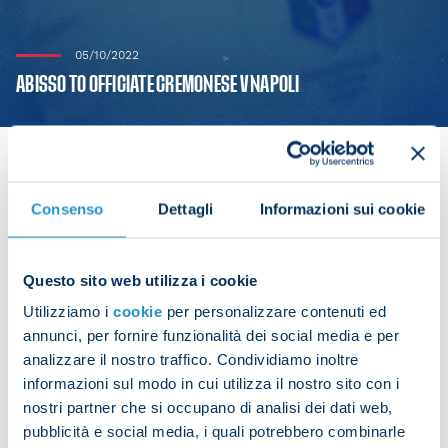
05/10/2022
ABISSO TO OFFICIATE CREMONESE V NAPOLI
Consenso
Dettagli
Informazioni sui cookie
Rosario Abisso will take charge of Cremonese v
Napoli in this Sunday's game at 18:00 CEST in Serie
A Matchday 9.
Questo sito web utilizza i cookie
Utilizziamo i
cookie
per personalizzare contenuti ed
He will be assisted by De Meo and Mondin, while
annunci, per fornire funzionalità dei social media e per
Sacchi will be on fourth official duties. Di Bello and
analizzare il nostro traffico. Condividiamo inoltre
Paganessi will be in charge of VAR.
informazioni sul modo in cui utilizza il nostro sito con i
nostri partner che si occupano di analisi dei dati web,
pubblicità e social media, i quali potrebbero combinarle