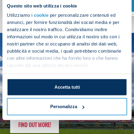
SHOP NOW
Questo sito web utilizza i cookie
Utilizziamo i
cookie
per personalizzare contenuti ed
annunci, per fornire funzionalità dei social media e per
analizzare il nostro traffico. Condividiamo inoltre
informazioni sul modo in cui utilizza il nostro sito con i
nostri partner che si occupano di analisi dei dati web,
SEASON
pubblicità e social media, i quali potrebbero combinarle
2025/26
con altre informazioni che ha fornito loro o che hanno
raccolto dal suo utilizzo dei loro servizi.
Accetta tutti
FOLLOW THE CHAMPS' JOURNEY
Personalizza
FIND OUT MORE!