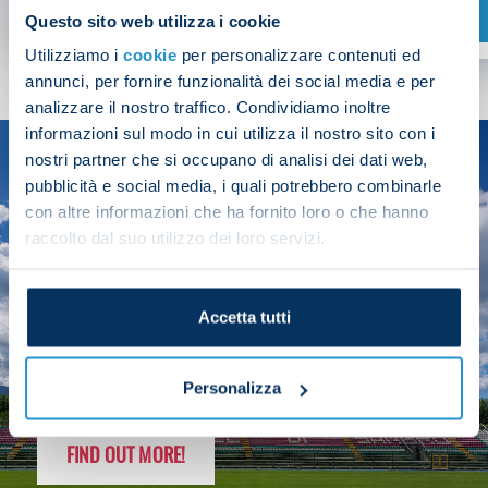
SHOP NOW
Questo sito web utilizza i cookie
Utilizziamo i
cookie
per personalizzare contenuti ed
annunci, per fornire funzionalità dei social media e per
analizzare il nostro traffico. Condividiamo inoltre
informazioni sul modo in cui utilizza il nostro sito con i
nostri partner che si occupano di analisi dei dati web,
SEASON
pubblicità e social media, i quali potrebbero combinarle
2025/26
con altre informazioni che ha fornito loro o che hanno
raccolto dal suo utilizzo dei loro servizi.
Accetta tutti
FOLLOW THE CHAMPS' JOURNEY
Personalizza
FIND OUT MORE!