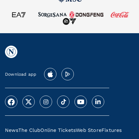
Download app
News
The Club
Online Tickets
Web Store
Fixtures