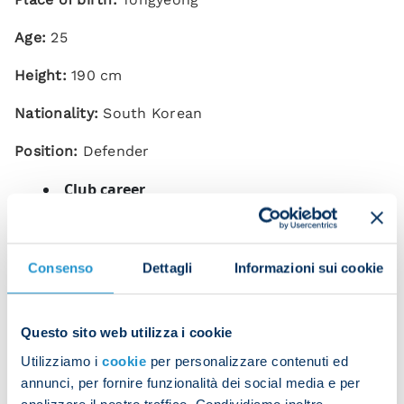
Age:
25
Height:
190 cm
Nationality:
South Korean
Position:
Defender
Club career
League
Cup
Season
Team
Goals
Consenso
Dettagli
Informazioni sui cookie
appearances
appear
2021/22
Fenerbahce
31
1
1
Questo sito web utilizza i cookie
Beijing
Utilizziamo i
cookie
per personalizzare contenuti ed
April
annunci, per fornire funzionalità dei social media e per
Sinobo
2
0
0
2021
analizzare il nostro traffico. Condividiamo inoltre