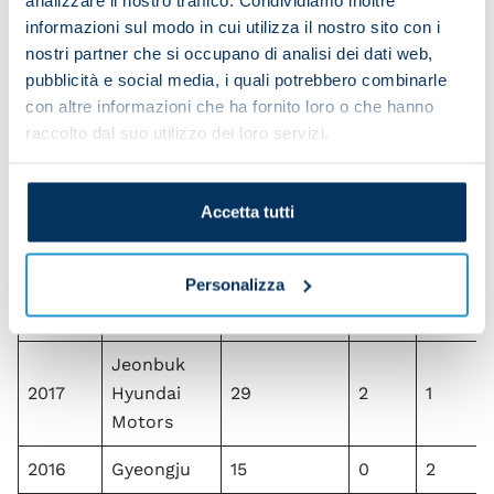
Guoan
informazioni sul modo in cui utilizza il nostro sito con i
Beijing
nostri partner che si occupano di analisi dei dati web,
2020
Sinobo
17
0
0
pubblicità e social media, i quali potrebbero combinarle
con altre informazioni che ha fornito loro o che hanno
Guoan
raccolto dal suo utilizzo dei loro servizi.
Beijing
2019
Sinobo
26
0
2
Guoan
Accetta tutti
Jeonbuk
Personalizza
2018
Hyundai
23
1
1
Motors
Jeonbuk
2017
Hyundai
29
2
1
Motors
2016
Gyeongju
15
0
2