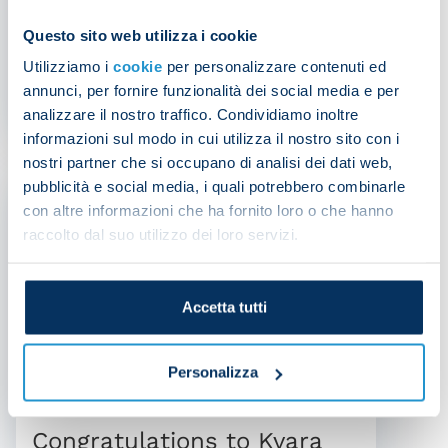
Kvaratskhelia injury update
Questo sito web utilizza i cookie
Utilizziamo i
cookie
per personalizzare contenuti ed
annunci, per fornire funzionalità dei social media e per
NEWS
| 10/12/2024
analizzare il nostro traffico. Condividiamo inoltre
informazioni sul modo in cui utilizza il nostro sito con i
nostri partner che si occupano di analisi dei dati web,
pubblicità e social media, i quali potrebbero combinarle
con altre informazioni che ha fornito loro o che hanno
raccolto dal suo utilizzo dei loro servizi.
Accetta tutti
Personalizza
Congratulations to Kvara