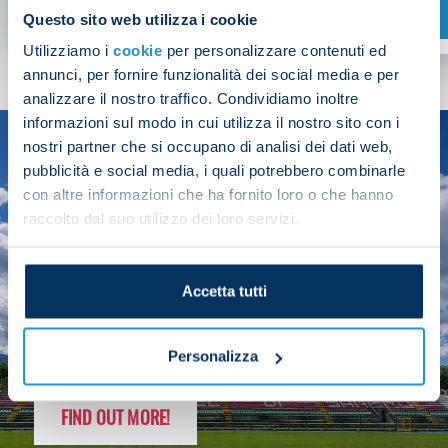
SHOP NOW
Questo sito web utilizza i cookie
Utilizziamo i
cookie
per personalizzare contenuti ed
annunci, per fornire funzionalità dei social media e per
analizzare il nostro traffico. Condividiamo inoltre
informazioni sul modo in cui utilizza il nostro sito con i
nostri partner che si occupano di analisi dei dati web,
SEASON
pubblicità e social media, i quali potrebbero combinarle
2025/26
con altre informazioni che ha fornito loro o che hanno
raccolto dal suo utilizzo dei loro servizi.
Accetta tutti
FOLLOW THE CHAMPS' JOURNEY
Personalizza
FIND OUT MORE!