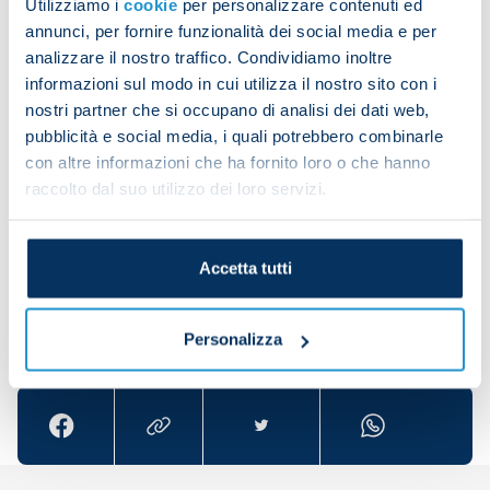
Utilizziamo i
cookie
per personalizzare contenuti ed
helping me settle in as well as possible.”
annunci, per fornire funzionalità dei social media e per
analizzare il nostro traffico. Condividiamo inoltre
What was the best moment of the season?
informazioni sul modo in cui utilizza il nostro sito con i
nostri partner che si occupano di analisi dei dati web,
“The evening of the game against Udinese in the
pubblicità e social media, i quali potrebbero combinarle
Scudetto-clincher. I've seen some unique pictures
con altre informazioni che ha fornito loro o che hanno
from it and I experienced unforgettable emotions.
raccolto dal suo utilizzo dei loro servizi.
Now we need to keep going because it’s the first
step into the future.”
Accetta tutti
Share the article with your friends and support the
Personalizza
team