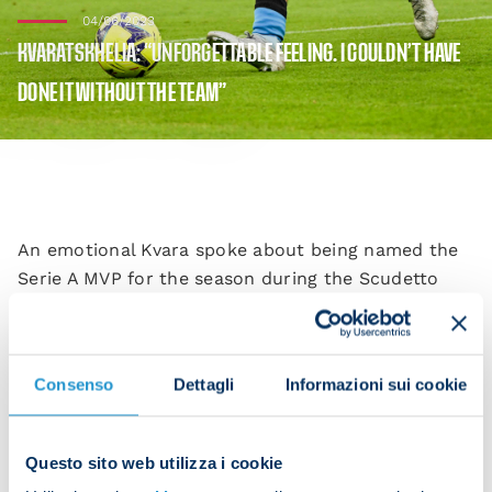
04/06/2023
KVARATSKHELIA: “UNFORGETTABLE FEELING. I COULDN’T HAVE
DONE IT WITHOUT THE TEAM”
An emotional Kvara spoke about being named the
Serie A MVP for the season during the Scudetto
celebrations.
“I never would’ve won it without the team. I’d like
to thank my team-mates for this incredible season.
Consenso
Dettagli
Informazioni sui cookie
“I don’t think I’m the only person who deserves
this award, but it’s for the whole squad. There are
Questo sito web utilizza i cookie
some top players here who’ve given me confidence,