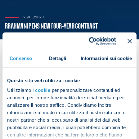
26/05/2023
RRAHMANI PENS NEW FOUR-YEAR CONTRACT
Consenso
Dettagli
Informazioni sui cookie
SSC Napoli is delighted to announce that Amir
Rrahmani has agreed terms on a new four-year
Questo sito web utilizza i cookie
deal running until 30 June 2027. The agreement
Utilizziamo i
cookie
per personalizzare contenuti ed
includes an option for the club to extend the
annunci, per fornire funzionalità dei social media e per
contract for a further season, until 30 June 2028.
analizzare il nostro traffico. Condividiamo inoltre
informazioni sul modo in cui utilizza il nostro sito con i
nostri partner che si occupano di analisi dei dati web,
pubblicità e social media, i quali potrebbero combinarle
Share the article with your friends and support the
con altre informazioni che ha fornito loro o che hanno