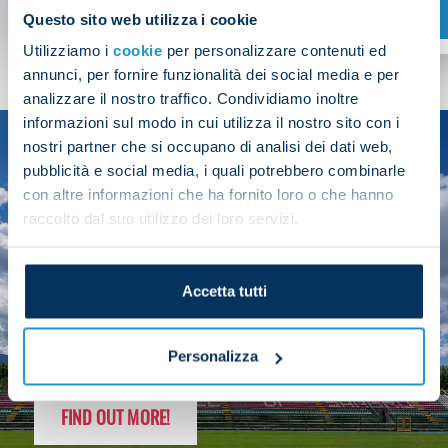
SHOP NOW
Questo sito web utilizza i cookie
Utilizziamo i
cookie
per personalizzare contenuti ed
annunci, per fornire funzionalità dei social media e per
analizzare il nostro traffico. Condividiamo inoltre
informazioni sul modo in cui utilizza il nostro sito con i
nostri partner che si occupano di analisi dei dati web,
SEASON
pubblicità e social media, i quali potrebbero combinarle
2025/26
con altre informazioni che ha fornito loro o che hanno
raccolto dal suo utilizzo dei loro servizi.
Accetta tutti
FOLLOW THE CHAMPS' JOURNEY
Personalizza
FIND OUT MORE!